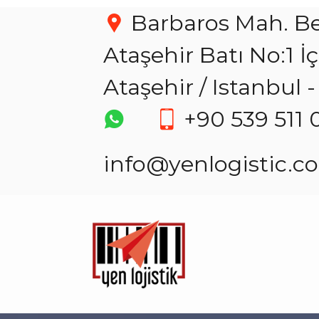
Barbaros Mah. Be
Ataşehir Batı No:1 İ
Ataşehir / Istanbul
+90 539 511 
info@yenlogistic.c